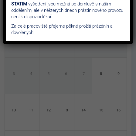
STATIM
vyšetření jsou možná po domluvě s naším
oddělením, ale v některých dnech prázdninového provozu
Mo
Tu
We
Th
Fr
Sa
Su
není k dispozici lékař.
Za celé pracoviště přejeme pěkné prožití prázdnin a
dovolených.
Jul 27
Jul 28
Jul 29
Jul 30
Jul 31
1
2
3
4
5
6
7
8
9
10
11
12
13
14
15
16