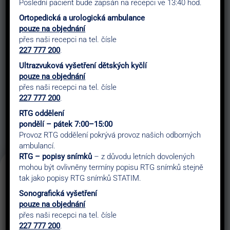
Poslední pacient bude zapsán na recepci ve 13:40 hod.
Ortopedická a urologická ambulance
pouze na objednání
WITH ACCESS TO
přes naši recepci na tel. čísle
227 777 200
.
24 Hour Emergency
Ultrazvuková vyšetření dětských kyčlí
pouze na objednání
přes naši recepci na tel. čísle
Our clinic is equipped with modern facilities and
227 777 200
.
advanced medical technology to ensure accurate
RTG oddělení
diagnoses
and effective treatments. This enables us
pondělí – pátek 7:00–15:00
to provide you with the highest standard of care.
Provoz RTG oddělení pokrývá provoz našich odborných
ambulancí.
RTG – popisy snímků
– z důvodu letních dovolených
mohou být ovlivněny termíny popisu RTG snímků stejně
tak jako popisy RTG snímků STATIM.
2026
Sonografická vyšetření
pouze na objednání
AUGUST
přes naši recepci na tel. čísle
227 777 200
.