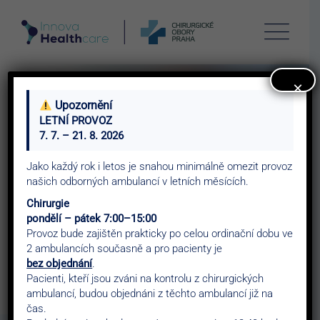
×
Upozornění
LETNÍ PROVOZ
7. 7. – 21. 8. 2026
Make Appointments
Jako každý rok i letos je snahou minimálně omezit provoz
02
našich odborných ambulancí v letních měsících.
Chirurgie
pondělí – pátek 7:00–15:00
>
Chirobory
Make Appointments 02
Provoz bude zajištěn prakticky po celou ordinační dobu ve
2 ambulancích současně a pro pacienty je
bez objednání
.
Pacienti, kteří jsou zváni na kontrolu z chirurgických
ambulancí, budou objednáni z těchto ambulancí již na
čas.