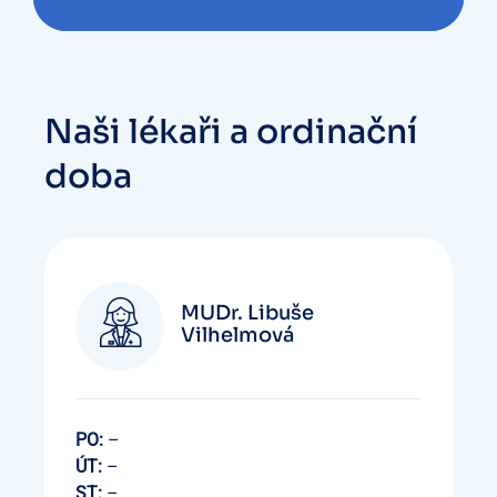
Naši lékaři a ordinační
doba
MUDr. Libuše
Vilhelmová
PO:
–
ÚT:
–
ST:
–