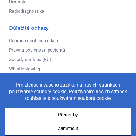
Urologie
Radiodiagnostika
Důležité odkazy
Ochrana osobních údajů
Práva a povinnosti pacientů
Zásady cookies (EU)
Whistleblowing
Adresa
Chirurgické obory Praha s.r.o.
Poliklinika „Lípa Centrum“
Seydlerova 2451,
Praha 5 – Nové Butovice