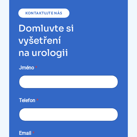
KONTAKTUJTE NÁS
Domluvte si
vyšetření
na urologii
*
Jméno
*
T
e
l
e
f
o
Telefon
*
n
n
a
r
o
z
Email
*