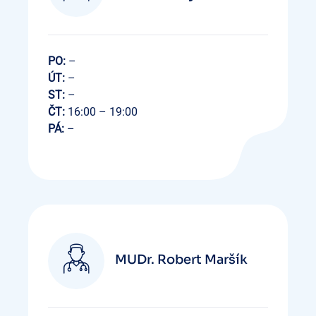
PO:
–
ÚT:
–
ST:
–
ČT:
16:00 – 19:00
PÁ:
–
MUDr. Robert Maršík