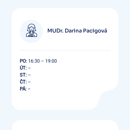
MUDr. Darina Pacigová
PO:
16:30 – 19:00
ÚT:
–
ST:
–
ČT:
–
PÁ:
–