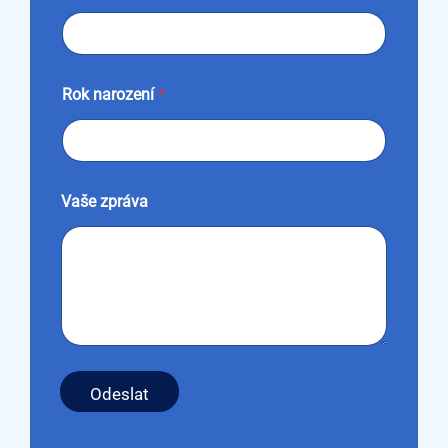
e
n
í
n
a
Rok narození
*
r
o
z
e
n
í
Vaše zpráva
Odeslat