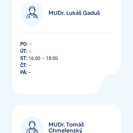
MUDr. Lukáš Gaduš
PO:
–
ÚT:
–
ST:
16:00 – 18:00
ČT:
–
PÁ:
–
MUDr. Tomáš
Chmelenský