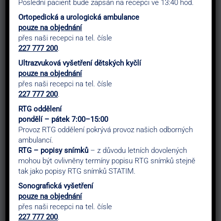
Poslední pacient bude zapsán na recepci ve 13:40 hod.
Ortopedická a urologická ambulance
pouze na objednání
You may be
přes naši recepci na tel. čísle
227 777 200
.
interested in…
Ultrazvuková vyšetření dětských kyčlí
pouze na objednání
přes naši recepci na tel. čísle
Cart
227 777 200
.
Your cart is
RTG oddělení
pondělí – pátek 7:00–15:00
Provoz RTG oddělení pokrývá provoz našich odborných
currently empty!
ambulancí.
RTG – popisy snímků
– z důvodu letních dovolených
mohou být ovlivněny termíny popisu RTG snímků stejně
tak jako popisy RTG snímků STATIM.
New in store
Sonografická vyšetření
pouze na objednání
přes naši recepci na tel. čísle
227 777 200
.