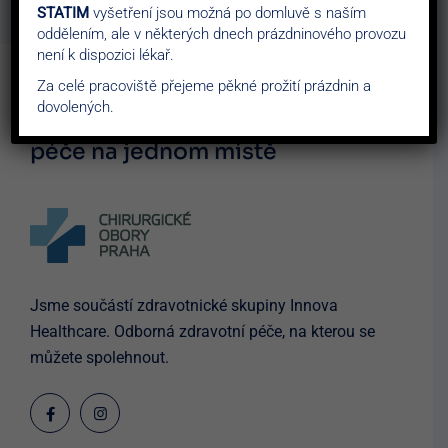
STATIM
vyšetření jsou možná po domluvě s naším
oddělením, ale v některých dnech prázdninového provozu
není k dispozici lékař.
Za celé pracoviště přejeme pěkné prožití prázdnin a
dovolených.
Chirobory – moderní ambulantní
péče
na jednom místě
Jsme součástí zdravotnické skupiny Innova
Healthcare. Odborná zdravotní péče, na kterou se
můžete spolehnout.