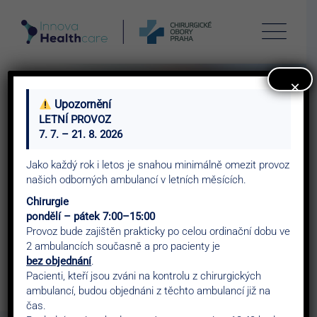
Skip
to
content
×
Upozornění
LETNÍ PROVOZ
7. 7. – 21. 8. 2026
Cart
Jako každý rok i letos je snahou minimálně omezit provoz
našich odborných ambulancí v letních měsících.
Chirurgie
>
Chirobory
Cart
pondělí – pátek 7:00–15:00
Provoz bude zajištěn prakticky po celou ordinační dobu ve
2 ambulancích současně a pro pacienty je
bez objednání
.
Pacienti, kteří jsou zváni na kontrolu z chirurgických
ambulancí, budou objednáni z těchto ambulancí již na
čas.